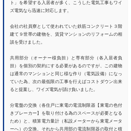
ト」を希望する入居者が多く、こうした電気工事もワイ
ズ電気なら迅速に対応します。
会社の社員寮として使われていた鉄筋コンクリート３階
建て９世帯の建物を、賃貸マンションのリフォームの相
談を受けました。
共用部分（オーナー様負担）と専有部分（各入居者負
担）を個別の契約にする必要があるのですが、この建物
は通常のマンションと同じ様な作り（電気設備）になっ
ていた為、次の最低限の工事を行えばコストダウン出来
ると提案し、ワイズ電気が請け負いました。
分電盤の交換（各住戸に東電の電流制限器【東電の色付
きブレーカー】を取り付ける為のスペースが必要となる
ため）と、積算電力量計（私設メーターから東電メータ
ーへ）の交換、それから共用部の電流制限器の取付と積