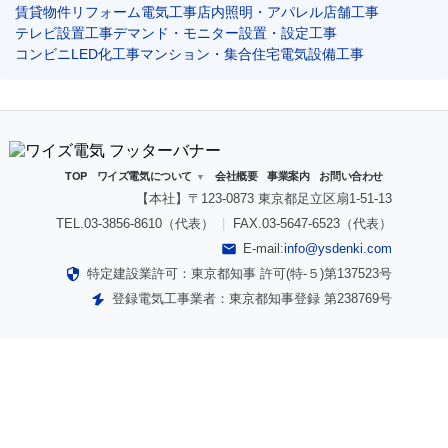
賃貸物件リフォーム電気工事
店内照明・アパレル店舗工事
テレビ設置工事
デマンド・モニター設置・設定工事
コンビニLED化工事
マンション・集合住宅電気設備工事
TOP
ワイズ電気について
会社概要
事業案内
お問い合わせ
▼
【本社】〒123-0873 東京都足立区扇1-51-13
TEL.03-3856-8610（代表）
|
FAX.03-5647-6523（代表）
E-mail:
info@ysdenki.com
特定建設業許可：東京都知事 許可(特‐５)第137523号
登録電気工事業者：東京都知事登録 第238769号