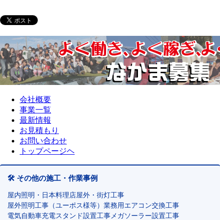
会社概要
事業一覧
最新情報
お見積もり
お問い合わせ
トップページヘ
🛠️ その他の施工・作業事例
屋内照明・日本料理店
屋外・街灯工事
屋外照明工事（ユーポス様等）
業務用エアコン交換工事
電気自動車充電スタンド設置工事
メガソーラー設置工事